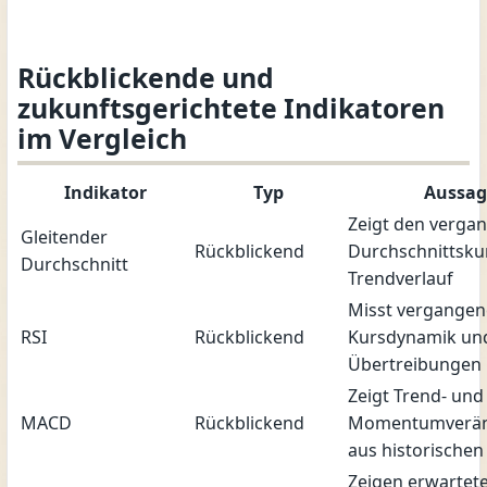
Rückblickende und
zukunftsgerichtete Indikatoren
im Vergleich
Indikator
Typ
Aussag
Zeigt den verga
Gleitender
Rückblickend
Durchschnittsku
Durchschnitt
Trendverlauf
Misst vergangen
RSI
Rückblickend
Kursdynamik un
Übertreibungen
Zeigt Trend- und
MACD
Rückblickend
Momentumverä
aus historischen
Zeigen erwartet