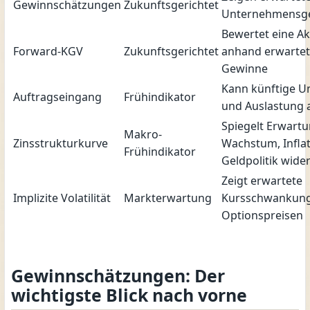
Gewinnschätzungen
Zukunftsgerichtet
Unternehmensg
Bewertet eine Ak
Forward-KGV
Zukunftsgerichtet
anhand erwartet
Gewinne
Kann künftige U
Auftragseingang
Frühindikator
und Auslastung 
Spiegelt Erwart
Makro-
Zinsstrukturkurve
Wachstum, Infla
Frühindikator
Geldpolitik wide
Zeigt erwartete
Implizite Volatilität
Markterwartung
Kursschwankung
Optionspreisen
Gewinnschätzungen: Der
wichtigste Blick nach vorne