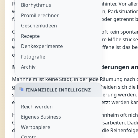
Realität steckt jedoch deutlich mehr dahinter. Vor all
Biorhythmus
werden müssen. Dazu zählen Zufahrten, Parksituation
Promillerechner
fachgerecht entsorgt, weitergegeben oder getrennt
Geschenkideen
Genau deshalb ist eine Entrümpelung oft kein spontan
Rezepte
nicht gut halten kann oder dass größere Möbelstücke 
Denkexperimente
wäre, wird dann Hektik. Für viele Betroffene ist das 
organisatorischer Druck besteht.
Fotografie
Mannheim stellt eigene Anforderungen an
Archiv
Mannheim ist keine Stadt, in der jede Räumung nach
gemischt genutzten Objekten unterscheiden sich die 
FINANZIELLE INTELLIGENZ
schon der erste Schritt zur Herausforderung werden. 
ein Termin pünktlich und ruhig umgesetzt werden ka
Reich werden
Hinzu kommt, dass Räumungen in Mannheim oft nicht 
Eigenes Business
Geschäftsauflösungen oder Sanierungsarbeiten. Dadurc
Wertpapiere
denkt Abläufe zusammen. Das betrifft die Reihenfolg
Crypto