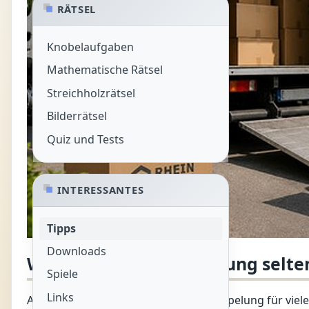
RÄTSEL
Knobelaufgaben
Mathematische Rätsel
Streichholzrätsel
Bilderrätsel
Quiz und Tests
INTERESSANTES
Tipps
Downloads
Warum eine Entrümpelung selten 
Spiele
Links
Auf den ersten Blick wirkt eine Entrümpelung für vie