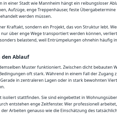
em in einer Stadt wie Mannheim hängt ein reibungsloser Abla
en, Aufzüge, enge Treppenhäuser, feste Übergabetermine u
 behandelt werden müssen.
er Kraftakt, sondern ein Projekt, das von Struktur lebt. 
nur über enge Wege transportiert werden können, verliert 
besonders belastend, weil Entrümpelungen ohnehin häufig in
 den Ablauf
 demselben Muster funktioniert. Zwischen dicht bebauten 
Bedingungen oft stark. Während in einem Fall der Zugang z
Gerade in zentraleren Lagen oder in stark bewohnten Viert
nn.
isoliert stattfinden. Sie sind eingebettet in Wohnungsüb
h entstehen enge Zeitfenster. Wer professionell arbeitet,
e der Arbeiten genauso wie die Einschätzung des tatsächli