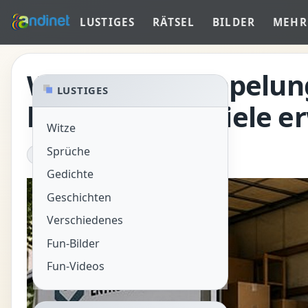
LUSTIGES
RÄTSEL
BILDER
MEHR
Warum Entrümpelung
LUSTIGES
brauchen, als viele e
Witze
Sprüche
Home
/
INTERESSANTES
/
Tipps
Gedichte
Geschichten
Verschiedenes
Fun-Bilder
Fun-Videos